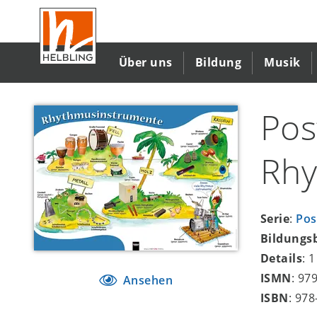
Direkt
zum
Inhalt
Über uns
Bildung
Musik
Pos
Rhy
Serie
:
Pos
Bildungs
Details
: 
ISMN
: 97
Ansehen
ISBN
: 97