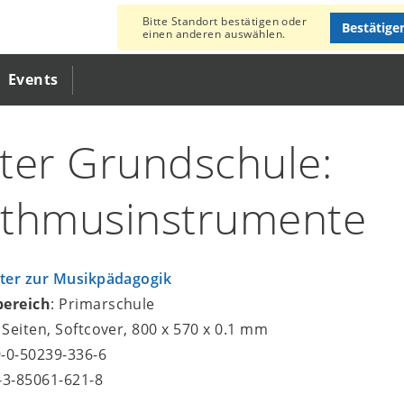
Bitte Standort bestätigen oder
Bestätige
einen anderen auswählen.
Events
ter Grundschule:
thmusinstrumente
ter zur Musikpädagogik
bereich
: Primarschule
1 Seiten, Softcover, 800 x 570 x 0.1 mm
9-0-50239-336-6
8-3-85061-621-8