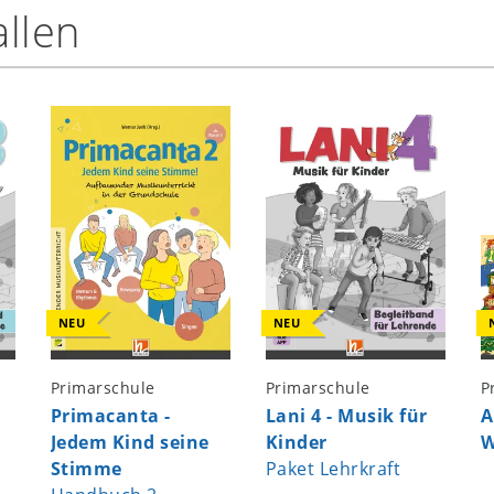
llen
NEU
NEU
Primarschule
Primarschule
P
Primacanta -
Lani 4 - Musik für
A
Jedem Kind seine
Kinder
W
Stimme
Paket Lehrkraft