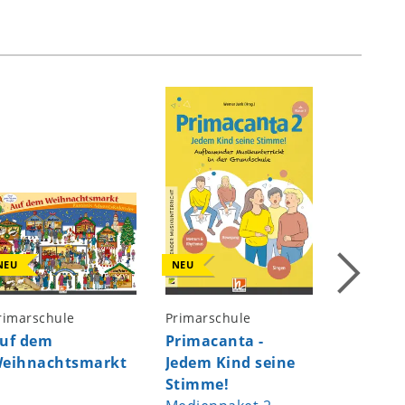
NEU
NEU
NEU
rimarschule
Primarschule
Kindergar
Primarsc
uf dem
Primacanta -
Alle me
eihnachtsmarkt
Jedem Kind seine
Tänzch
Stimme!