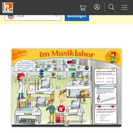
Direkt
Bitte Standort bestätigen oder einen anderen auswählen.
zum
Bestätigen
USA
Inhalt