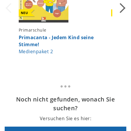
NEU
NEU
Primarschule
Primarsc
Primacanta - Jedem Kind seine
Lani 3 
Stimme!
Paket L
Medienpaket 2
Noch nicht gefunden, wonach Sie
suchen?
Versuchen Sie es hier: