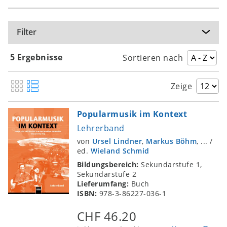
Pink Floyd: The Wall (Live in Berlin 1990)
Kraftwerk: Die Mensch-Maschine
Filter
Kraftwerk: Die Roboter
Michael Jackson: Beat It
5 Ergebnisse
Sortieren nach
Madonna: Material Girl
Madonna: Papa Don’t Preach
Zeige
Madonna: La Isla Bonita
Queen: Who Wants to Live Forever
Popularmusik im Kontext
Metallica: One
Lehrerband
N.W.A.: Straight Outta Compton
von
Ursel Lindner
,
Markus Böhm
, ...
/
Bruce Springsteen: The Ghost of Tom Joad
ed.
Wieland Schmid
Absolute Beginner: Hammerhart
Bildungsbereich:
Sekundarstufe 1,
Sekundarstufe 2
Falco: Out of the Dark
Lieferumfang:
Buch
Die Prinzen: Deutschland
ISBN:
978-3-86227-036-1
Schandmaul: Walpurgisnacht
CHF 46.20