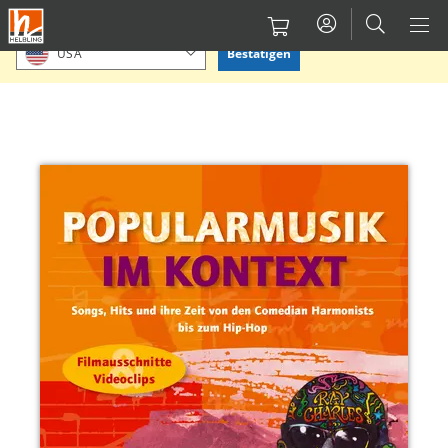
Direkt
Bitte Standort bestätigen oder einen anderen auswählen.
zum
Bestätigen
USA
Inhalt