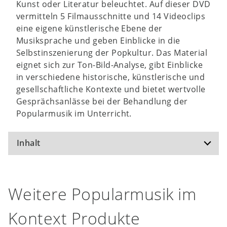
Kunst oder Literatur beleuchtet. Auf dieser DVD
vermitteln 5 Filmausschnitte und 14 Videoclips
eine eigene künstlerische Ebene der
Musiksprache und geben Einblicke in die
Selbstinszenierung der Popkultur. Das Material
eignet sich zur Ton-Bild-Analyse, gibt Einblicke
in verschiedene historische, künstlerische und
gesellschaftliche Kontexte und bietet wertvolle
Gesprächsanlässe bei der Behandlung der
Popularmusik im Unterricht.
Inhalt
Joseph Vilsmaier: Comedian Harmonists
Weitere Popularmusik im
Richard Brooks: Die Saat der Gewalt
Jimi Hendrix: Star Spangled Banner (Live at
Kontext Produkte
Woodstock)