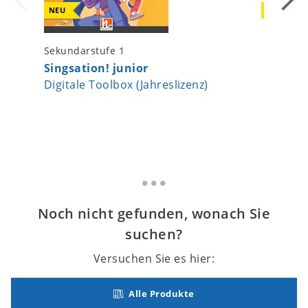
NEU
NEU
Sekundarstufe 1
Sekundar
Singsation! junior
Singsat
Digitale Toolbox (Jahreslizenz)
Audios 
Noch nicht gefunden, wonach Sie
suchen?
Versuchen Sie es hier:
Alle Produkte