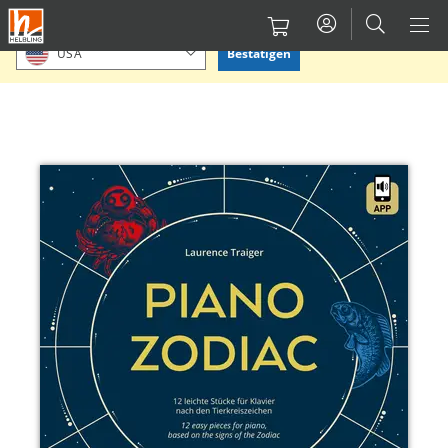
Direkt
Bitte Standort bestätigen oder einen anderen auswählen.
zum
Bestätigen
USA
Inhalt