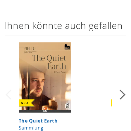
Ihnen könnte auch gefallen
NEU
NEU
Sekundar
The Quiet Earth
Singsat
Sammlung