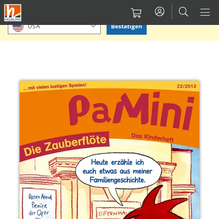
Direkt
Bitte Standort bestätigen oder einen anderen auswählen.
zum
Bestätigen
USA
Inhalt