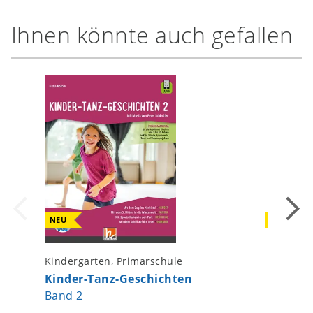
Ihnen könnte auch gefallen
NEU
NEU
Kindergarten, Primarschule
Primarsc
Kinder-Tanz-Geschichten
Primaca
Band 2
Stimm
Handbu