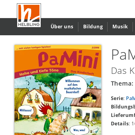
Direkt
zum
Inhalt
Über uns
Bildung
Musik
PaM
Das K
Thema: 
Serie
:
Pa
Bildungs
Lieferum
Details
: 