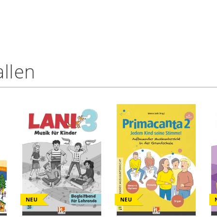
llen
NEU
NEU