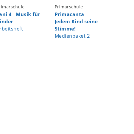
rimarschule
Primarschule
Kindergar
Primarsc
ani 4 - Musik für
Primacanta -
Auf Pfer
inder
Jedem Kind seine
Zauberw
rbeitsheft
Stimme!
Musikbi
Medienpaket 2
zum Mit