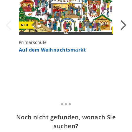
NEU
NEU
Primarschule
Kinderga
Auf dem Weihnachtsmarkt
Auf Pfe
Musikbi
Noch nicht gefunden, wonach Sie
suchen?