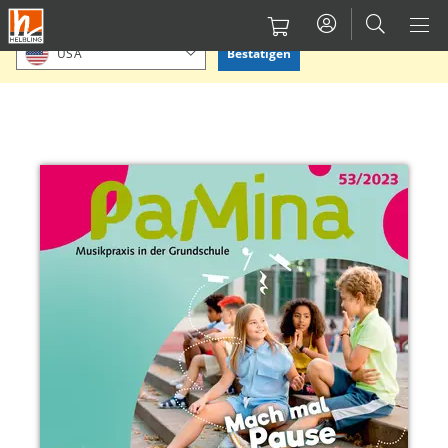
Direkt
Bitte Standort bestätigen oder einen anderen auswählen.
zum
Bestätigen
USA
Inhalt