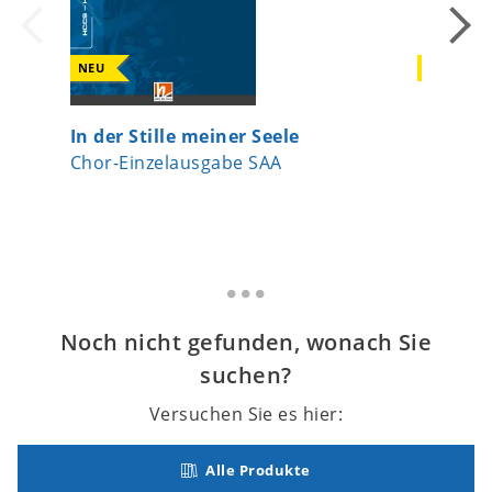
NEU
NEU
In der Stille meiner Seele
Now Let
Chor-Einzelausgabe SAA
Chor-Ei
Noch nicht gefunden, wonach Sie
suchen?
Versuchen Sie es hier:
Alle Produkte