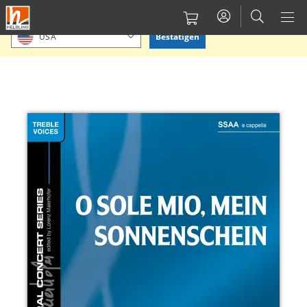
Direkt
Bitte Standort bestätigen oder einen anderen auswählen.
zum
Bestätigen
USA
Inhalt