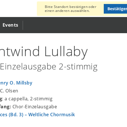
Bitte Standort bestätigen oder
Bestätige
einen anderen auswählen.
Events
htwind Lullaby
Einzelausgabe 2-stimmig
nry O. Millsby
y C. Olsen
g
: a cappella, 2-stimmig
fang:
Chor-Einzelausgabe
ices (Bd. 3) – Weltliche Chormusik