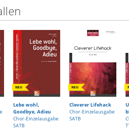
llen
NEU
NEU
Lebe wohl,
Cleverer Lifehack
U
e
Goodbye, Adieu
Chor-Einzelausgabe
b
Chor-Einzelausgabe
SATB
C
SATB
T