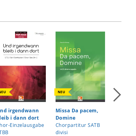
NEU
NEU
NEU
nd irgendwann
Missa Da pacem,
Moonlig
leib i dann dort
Domine
Chor-Ei
hor-Einzelausgabe
Chorpartitur SATB
SATB divi
TBB
divisi