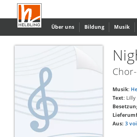
Direkt
zum
Inhalt
Über uns
Bildung
Musik
Nig
Chor-
Musik
:
He
Text
: Lill
Besetzun
Lieferum
Aus:
3 vo