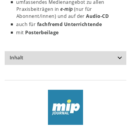
umfassendes Medienangebot zu allen
Praxisbeiträgen in
e-mip
(nur für
Abonnent/innen) und auf der
Audio-CD
auch für
fachfremd Unterrichtende
mit
Posterbeilage
Inhalt
Aktuell
Interessantes und Wissenswertes aus
der Welt der Musik
e-mip:
Das digitale
mip-journal
Basis
Wer fürchtet sich vor der Oper? –
Szenisches Gestalten und Szenisches