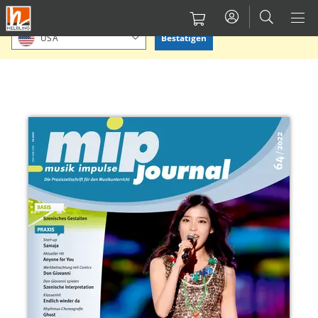
Direkt
Bitte Standort bestätigen oder einen anderen auswählen.
zum
Bestätigen
USA
Inhalt