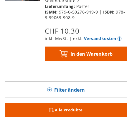
Sekundarstufe 2
Lieferumfang:
Poster
Gusto
ISMN:
979-0-50276-949-9
|
ISBN:
978-
Liebesgrüße aus Kiew – Reisende
3-99069-908-9
Virtuos/innen 2
CHF 10.30
Rezensionen
inkl. MwSt. | exkl.
Versandkosten
Neuerscheinungen
In den Warenkorb
Filter ändern
Alle Produkte