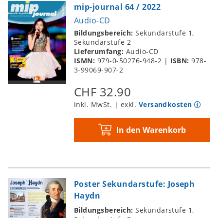
Satz zu temperamentvollem Stück
mip-journal 64 / 2022
Cajamba – Mitreißendes und
Audio-CD
multifunktionales Musizierstück
Bildungsbereich:
Sekundarstufe 1,
Moving Intervals – Spiel-Raum 44
Sekundarstufe 2
Lieferumfang:
Audio-CD
Klezmer – Israelischer Volkstanz
ISMN:
979-0-50276-948-2
|
ISBN:
978-
Down to the River to Pray – Chorsatz mit
3-99069-907-2
Hollywood-DNA
CHF 32.90
Special: Haydn im Porträt
inkl. MwSt. | exkl.
Versandkosten
Haydn im Porträt – Vielseitig, geistreich,
genial
In den Warenkorb
Haydns Humor – Foppen, hinken,
überreden
Menuett mit Rückwärtsgang – Haydn-
Spielsatz
Poster Sekundarstufe: Joseph
Web-Tipp
Haydn
Chrome Music Lab: Song-Maker –
Bildungsbereich:
Sekundarstufe 1,
Komposition im digitalen Raster