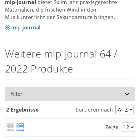
mip-journal
bietet 3x im Jahr praxisgerechte
Interpretieren
Materialien, die frischen Wind in den
Praxis
Musikunterricht der Sekundarstufe bringen.
Start-up – Samaja
mip-journal
Anyone for You – Aktueller Hit
Don Giovanni – Einen Opern-Klassiker
kennenlernen
Weitere mip-journal 64 /
Szenische Interpretation – Don Giovanni
2022 Produkte
spielen
Endlich wieder da – Song zum
Klassenmusizieren
Ghost – Rhythmus-Choreografie zum
Filter
Justin-Bieber-Hit
K-Pop – Populäre Musik im Fokus 12
2 Ergebnisse
Sortieren nach
Mach dein Ding – Funkiges Sing- und
Rapstück
Zeige
Tico-Tico no Fubá – Flexibler Spiel-mit-