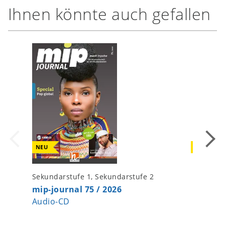
Ihnen könnte auch gefallen
NEU
NEU
Sekundarstufe 1, Sekundarstufe 2
Sekundar
mip-journal 75 / 2026
Singsat
Audio-CD
Liederb