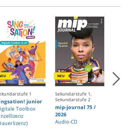
NEU
NEU
NEU
ekundarstufe 1
Sekundarstufe 1,
Sekundar
Sekundarstufe 2
ingsation! junior
Singsati
mip-journal 75 /
igitale Toolbox
Digitale
2026
inzellizenz
(Jahresli
Audio-CD
Dauerlizenz)