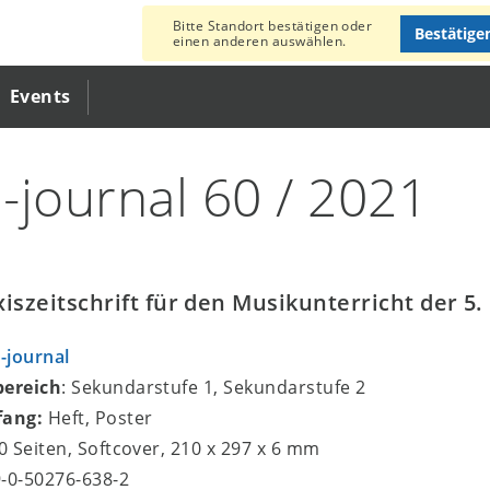
Bitte Standort bestätigen oder
Bestätige
einen anderen auswählen.
Events
-journal 60 / 2021
xiszeitschrift für den Musikunterricht der 5.
-journal
bereich
: Sekundarstufe 1, Sekundarstufe 2
fang:
Heft, Poster
80 Seiten, Softcover, 210 x 297 x 6 mm
9-0-50276-638-2