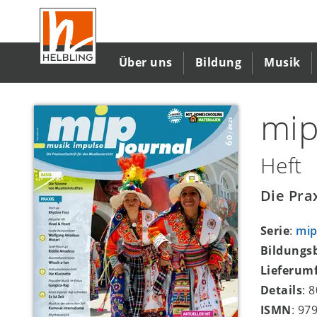
Direkt
zum
Inhalt
Über uns
Bildung
Musik
mip
Heft
Die Pra
Serie
:
mip
Bildungs
Lieferum
Details
: 
ISMN
: 97