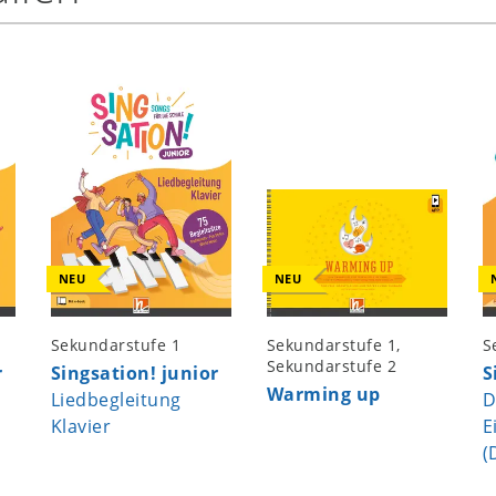
NEU
NEU
Sekundarstufe 1
Sekundarstufe 1,
S
Sekundarstufe 2
r
Singsation! junior
S
Warming up
Liedbegleitung
D
Klavier
E
(