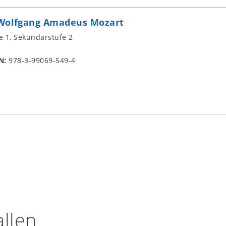
 Wolfgang Amadeus Mozart
e 1, Sekundarstufe 2
N:
978-3-99069-549-4
llen