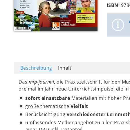
ISBN
: 97
Beschreibung
Inhalt
Das
mip-journal
, die Praxiszeitschrift für den Mu
dreimal im Jahr neue Unterrichtsimpulse, die fr
sofort einsetzbare
Materialien mit hoher Pra
große thematische
Vielfalt
Berücksichtigung
verschiedenster Lernmet
umfassendes Medienangebot zu allen Praxis
einer DVD inkl. Datenteil