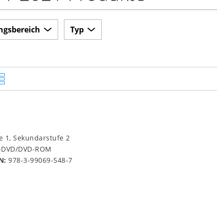
ngsbereich
Typ
e 1, Sekundarstufe 2
o-DVD/DVD-ROM
N:
978-3-99069-548-7