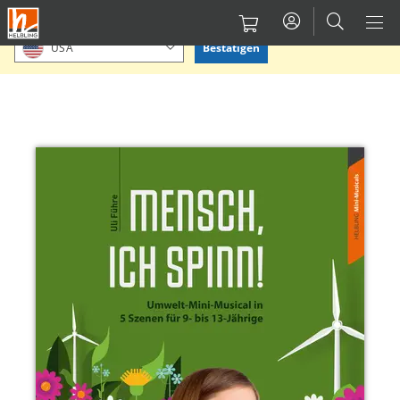
Direkt
Bitte Standort bestätigen oder einen anderen auswählen.
zum
Bestätigen
USA
Inhalt