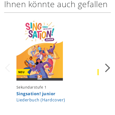
Ihnen könnte auch gefallen
NEU
NEU
Sekundarstufe 1
Sekundar
Singsation! junior
Singsat
Liederbuch (Hardcover)
Digitale