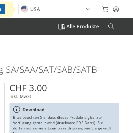
Standort auswählen
USA
n
Alle Produkte
ng SA/SAA/SAT/SAB/SATB
CHF 3.00
inkl. MwSt.
Download
Bitte beachten Sie, dass dieses Produkt digital zur
Verfügung gestellt wird (druckbare PDF-Datei). Sie
dürfen nur so viele Exemplare drucken, wie Sie gekauft