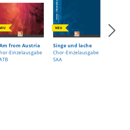
NEU
NEU
NEU
 Am from Austria
Singe und lache
In der S
hor-Einzelausgabe
Chor-Einzelausgabe
Seele
ATB
SAA
Chor-Ei
SAA