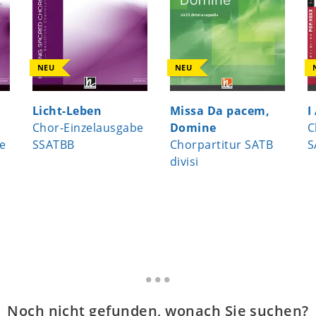
NEU
NEU
Licht-Leben
Missa Da pacem,
I
Chor-Einzelausgabe
Domine
C
e
SSATBB
Chorpartitur SATB
S
divisi
Noch nicht gefunden, wonach Sie suchen?