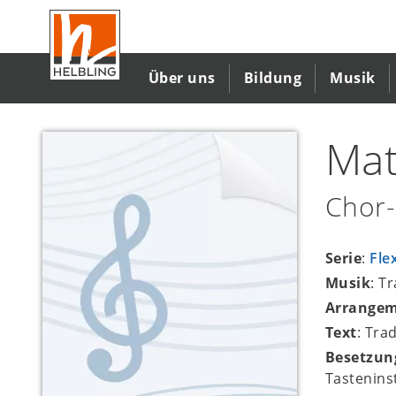
Direkt
zum
Inhalt
Über uns
Bildung
Musik
Mat
Chor-
Serie
:
Fle
Musik
: T
Arrange
Text
: Tra
Besetzun
Tastenin