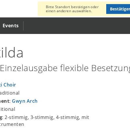
Bitte Standort bestätigen oder
Bestätige
einen anderen auswählen.
Events
ilda
Einzelausgabe flexible Besetzu
xi Choir
raditional
ment
:
Gwyn Arch
ditional
g
: 2-stimmig, 3-stimmig, 4-stimmig, mit
strumenten