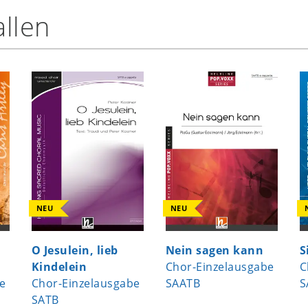
llen
NEU
NEU
O Jesulein, lieb
Nein sagen kann
S
Kindelein
Chor-Einzelausgabe
C
e
Chor-Einzelausgabe
SAATB
S
SATB