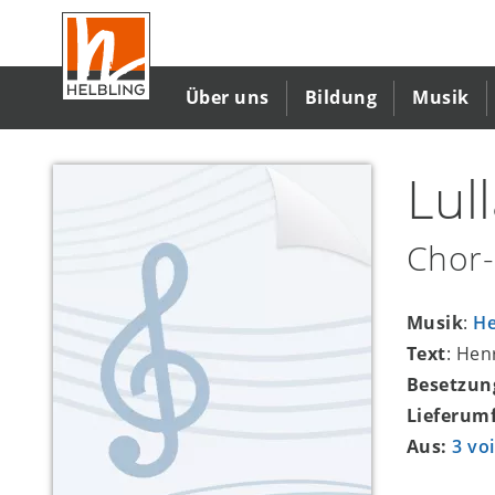
Direkt
zum
Inhalt
Über uns
Bildung
Musik
Lul
Chor-
Musik
:
He
Text
: Hen
Besetzun
Lieferum
Aus:
3 vo