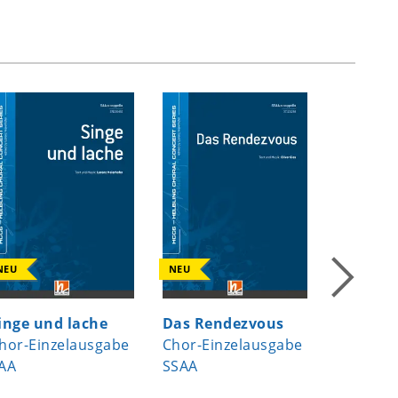
NEU
NEU
NEU
inge und lache
Das Rendezvous
A Child
hor-Einzelausgabe
Chor-Einzelausgabe
Chor-Ei
AA
SSAA
SMATB