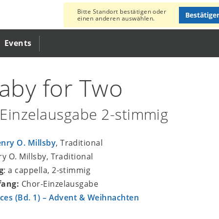
Bitte Standort bestätigen oder
Bestätige
einen anderen auswählen.
Events
laby for Two
Einzelausgabe 2-stimmig
nry O. Millsby
, Traditional
ry O. Millsby, Traditional
g
: a cappella, 2-stimmig
fang:
Chor-Einzelausgabe
ices (Bd. 1) – Advent & Weihnachten