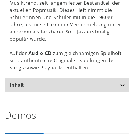
Musiktrend, seit langem fester Bestandteil der
aktuellen Popmusik. Dieses Heft nimmt die
Schülerinnen und Schüler mit in die 1960er-
Jahre, als diese Form der Verschmelzung unter
anderem als tanzbarer Soul Jazz erstmalig
populär wurde.
Auf der
Audio-CD
zum gleichnamigen Spielheft
sind authentische Originaleinspielungen der
Songs sowie Playbacks enthalten.
Inhalt
Freddie Freeloader
Demos
For Caroline
Walk Spirit, Talk Spirit
Cantaloupe Island