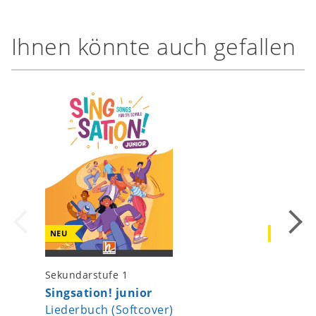
Ihnen könnte auch gefallen
NEU
NEU
Sekundarstufe 1
Sekundar
Singsation! junior
Singsat
Liederbuch (Softcover)
Liedbeg