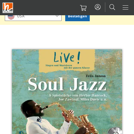
Direkt
Bitte Standort bestätigen oder einen anderen auswählen.
zum
Bestätigen
USA
Inhalt