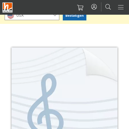
Direkt
Bitte Standort bestätigen oder einen anderen auswählen.
zum
Bestätigen
USA
Inhalt