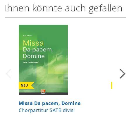
Ihnen könnte auch gefallen
NEU
NEU
Missa Da pacem, Domine
Ein Lie
Chorpartitur SATB divisi
Chor-Ei