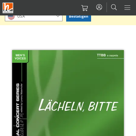
Direkt
Bitte Standort bestätigen oder einen anderen auswählen.
zum
Bestätigen
USA
Inhalt