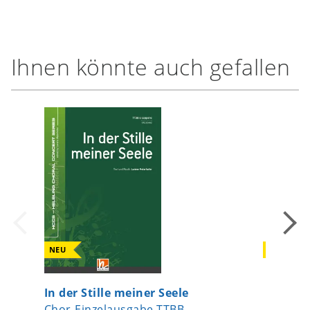
Ihnen könnte auch gefallen
NEU
NEU
In der Stille meiner Seele
Singe u
Chor-Einzelausgabe TTBB
Chor-Ei