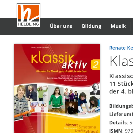
Direkt
zum
Inhalt
Über uns
Bildung
Musik
Renate K
Klas
Klassis
11 Stüc
der 4. b
Bildungs
Lieferum
Details
: 
ISMN
: 97