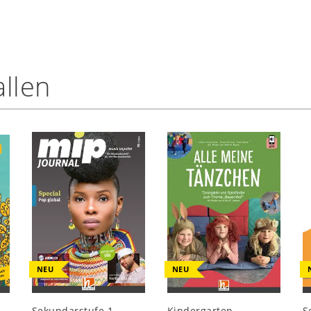
llen
NEU
NEU
Sekundarstufe 1,
Kindergarten,
S