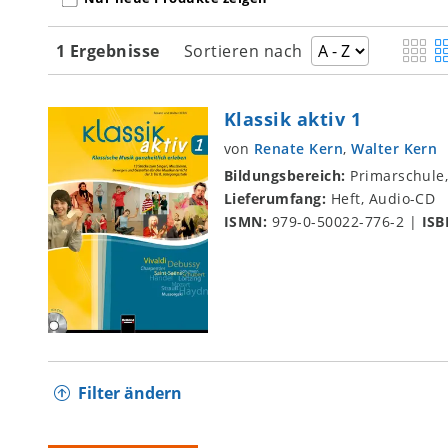
1 Ergebnisse
Sortieren nach
Klassik aktiv 1
von
Renate Kern
,
Walter Kern
Bildungsbereich:
Primarschule
Lieferumfang:
Heft, Audio-CD
ISMN:
979-0-50022-776-2
|
ISB
Filter ändern