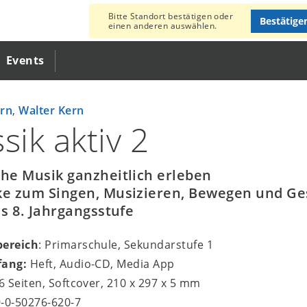
Bitte Standort bestätigen oder
Bestätige
einen anderen auswählen.
Events
ern
,
Walter Kern
sik aktiv 2
che Musik ganzheitlich erleben
ke zum Singen, Musizieren, Bewegen und Ges
is 8. Jahrgangsstufe
bereich
: Primarschule, Sekundarstufe 1
fang:
Heft, Audio-CD, Media App
56 Seiten, Softcover, 210 x 297 x 5 mm
9-0-50276-620-7