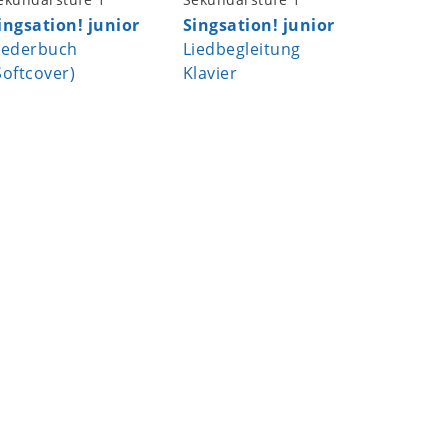
ingsation! junior
Singsation! junior
Primaca
iederbuch
Liedbegleitung
Jedem K
Softcover)
Klavier
Stimme
Handbuc