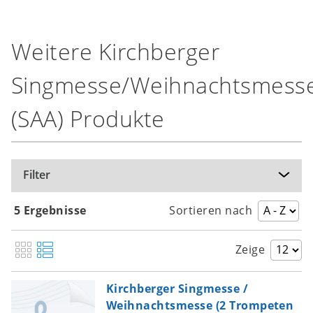
Kirchberger Weihnachtsmesse – Auf dem
Lebensweg hin zur Krippe (SATB vok.-
instr.)
Weitere Kirchberger
Kirchberger Weihnachtsmesse – Woll’n
Singmesse/Weihnachtsmess
suchen wie die Hirten (SATB vok.-instr.)
(SAA) Produkte
Kirchberger Weihnachtsmesse – Mit dem
Weihnachtssegen gehn wir nach Haus
(SATB vok.-instr.)
Filter
5 Ergebnisse
Sortieren nach
Zeige
Kirchberger Singmesse /
Weihnachtsmesse (2 Trompeten