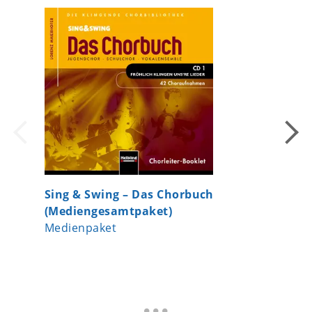
Sing & Swing – Das Chorbuch
Sing & 
(Mediengesamtpaket)
(Playba
Medienpaket
Playbac