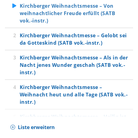
Herr, du hast dein Wort gegeben (Weihnacht
Kirchberger Weihnachtsmesse – Von
heut und alle Tage)
weihnachtlicher Freude erfüllt (SATB
Sanctus
vok.-instr.)
Heilig, heilig (Heilig ist Gottes Sohn)
Agnus Dei
Kirchberger Weihnachtmesse – Gelobt sei
Mach mich würdig (Auf dem Lebensweg hin
da Gotteskind (SATB vok.-instr.)
zur Krippe)
Kirchberger Weihnachtsmesse – Als in der
Kommunion
Nacht jenes Wunder geschah (SATB vok.-
Wir haben nun empfangen (Woll'n suchen
instr.)
wie die Hirten)
Schlussgesang
Kirchberger Weihnachtsmesse –
Wir geh'n nun froh und dankbar nach Haus'
Weihnacht heut und alle Tage (SATB vok.-
(Mit dem Weihnachtssegen geh'n wir nach
instr.)
Haus)
Kirchberger Weihnachtsmesse – Heilig ist
Gottes Sohn (SATB vok.-instr.)
Liste erweitern