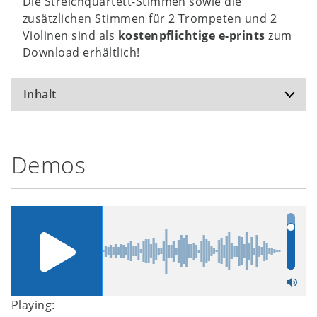
Die Streichquartett-Stimmen sowie die
zusätzlichen Stimmen für 2 Trompeten und 2
Violinen sind als
kostenpflichtige e-prints
zum
Download erhältlich!
Inhalt
Kyrie
Demos
Gern treten wir vor Gott, unsern Herrn (Von
weihnachtlicher Freude erfüllt)
Gloria
Lasst loben und preisen (Gelobt sei das
Gotteskind)
Zwischengesang
Gott kam zu uns (Als in der Nacht jenes
Wunder geschah)
Playing:
Gabenbereitung