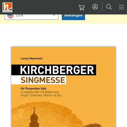
Direkt
Bitte Standort bestätigen oder einen anderen auswählen.
zum
Bestätigen
USA
Inhalt