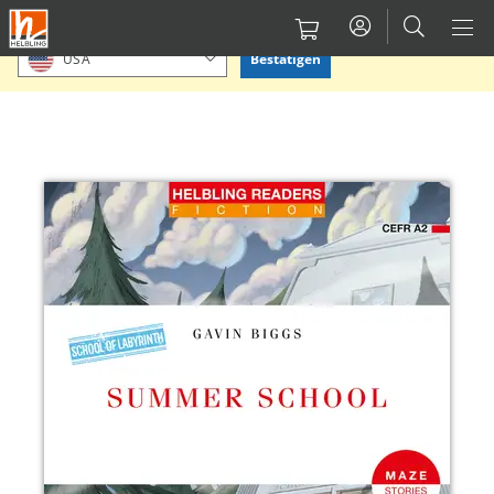
Direkt
Bitte Standort bestätigen oder einen anderen auswählen.
zum
Bestätigen
USA
Inhalt