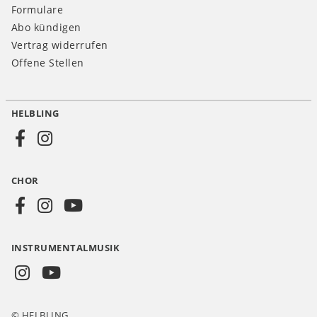
Formulare
Abo kündigen
Vertrag widerrufen
Offene Stellen
HELBLING
Social
Media
CHOR
CH
INSTRUMENTALMUSIK
© HELBLING