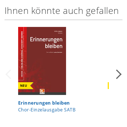
Ihnen könnte auch gefallen
NEU
NEU
Erinnerungen bleiben
Erinner
Chor-Einzelausgabe SATB
Chor-Ei