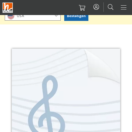
Direkt
Bitte Standort bestätigen oder einen anderen auswählen.
zum
Bestätigen
USA
Inhalt