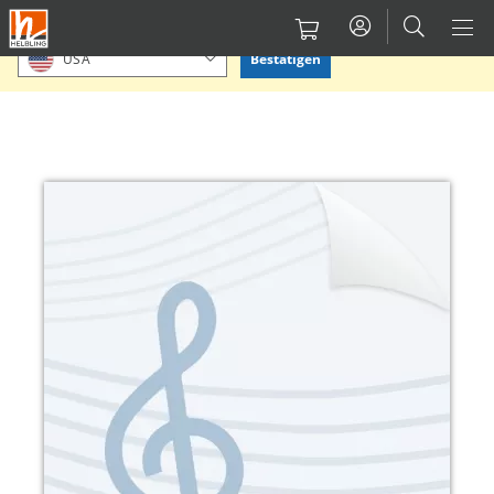
Direkt
Bitte Standort bestätigen oder einen anderen auswählen.
zum
Bestätigen
USA
Inhalt