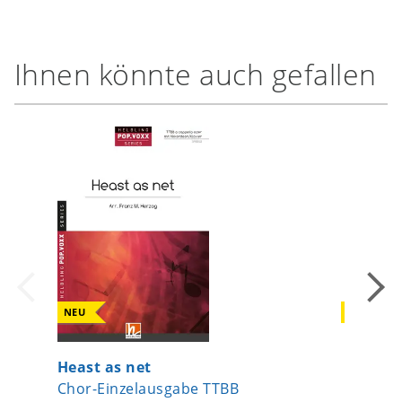
Ihnen könnte auch gefallen
NEU
NEU
Heast as net
Singe u
Chor-Einzelausgabe TTBB
Chor-Ei