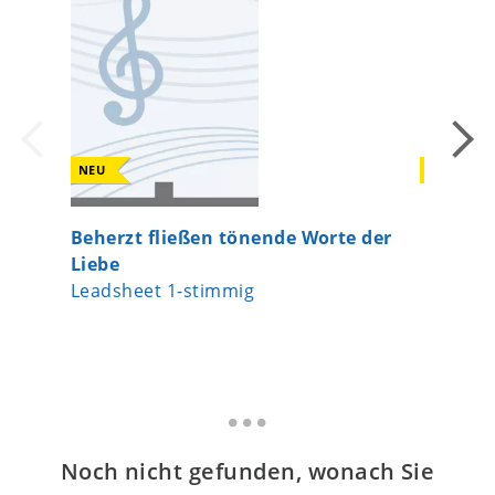
NEU
NEU
Sekundar
Beherzt fließen tönende Worte der
Singsat
Liebe
Liedbeg
Leadsheet 1-stimmig
Noch nicht gefunden, wonach Sie