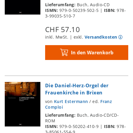
Cytharis vel etiam in Organum – Zur
Lieferumfang:
Buch, Audio-CD
ISMN:
979-0-50239-502-5
|
ISBN:
978-
Tastenmusik von und um Paul Hofhaimer
3-99035-510-7
Franz Gratl: Streiflichter zur
Kirchenmusikpflege der Innsbrucker
CHF 57.10
Hofkapelle in der Hofkirche 1561 – 1748
inkl. MwSt. | exkl.
Versandkosten
Kurt Estermann: Zum Programm der CD
1 – Die Ebert-Orgel
In den Warenkorb
Teil 2 - Die italienische Orgel in der
Silbernen Kapelle
Franz Caramelle: Die Silberne Kapelle der
Innsbrucker Hofkirche
Die Daniel-Herz-Orgel der
Matthias und Alfred Reichling:
Frauenkirche in Brixen
Orgelgeschichte der Silbernen Kapelle in
von
Kurt Estermann
/
ed.
Franz
Innsbruck
Comploi
Gerardus de Swerts, Pier Paolo Donati
Lieferumfang:
Buch, Audio-CD/CD-
und Reinhard Böllmann: Die Italienische
ROM
ISMN:
979-0-50202-410-9
|
ISBN:
978-
Orgel der Silbernen Kapelle –
3-85061-554-9