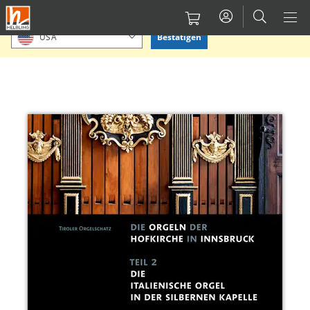
Direkt
Bitte Standort bestätigen oder einen anderen auswählen.
zum
Bestätigen
USA
Inhalt