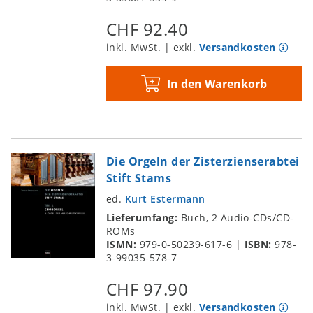
Beschreibung, Restaurierung,
Spurensicherung
CHF 92.40
Gerardus De Swerts, Pier Paolo Donati
inkl. MwSt. | exkl.
Versandkosten
und Reinhard Böllmann: Organo di legno
– Überlegungen zu Typus und Provenienz
In den Warenkorb
des Innsbrucker Instruments
Franz Gratl: Organisten und Orgelmusik
in Innsbruck, ca. 1560 – 1620
Die Orgeln der Zisterzienserabtei
Stift Stams
ed.
Kurt Estermann
Lieferumfang:
Buch, 2 Audio-CDs/CD-
ROMs
ISMN:
979-0-50239-617-6
|
ISBN:
978-
3-99035-578-7
CHF 97.90
inkl. MwSt. | exkl.
Versandkosten