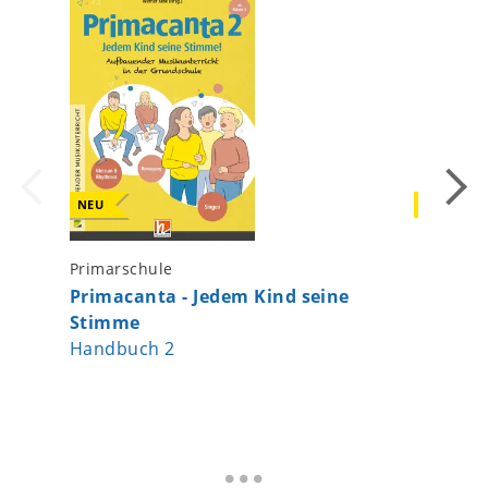
NEU
NEU
Primarschule
Primarsc
Primacanta - Jedem Kind seine
Primaca
Stimme
Stimme
Handbuch 2
Medienp