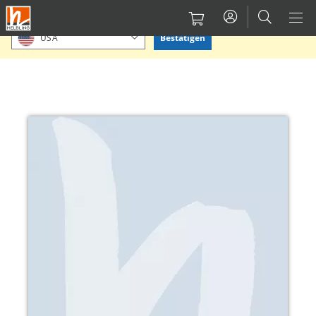
Direkt
Bitte Standort bestätigen oder einen anderen auswählen.
zum
Bestätigen
USA
Inhalt