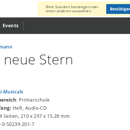
Bitte Standort bestätigen oder
Bestätige
einen anderen auswählen.
Events
smann
 neue Stern
i-Musicals
bereich
: Primarschule
fang:
Heft, Audio-CD
44 Seiten, 210 x 297 x 15.28 mm
9-0-50239-201-7