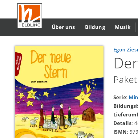
Direkt
zum
Inhalt
Über uns
Bildung
Musik
Egon Zie
Der
Paket
Serie
:
Min
Bildungs
Lieferum
Details
: 
ISMN
: 97