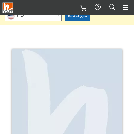
Direkt
Bitte Standort bestätigen oder einen anderen auswählen.
zum
Bestätigen
USA
Inhalt