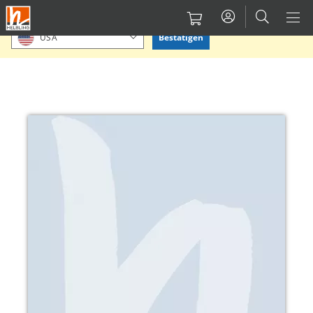
Direkt
Bitte Standort bestätigen oder einen anderen auswählen.
zum
Bestätigen
USA
Inhalt