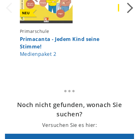
NEU
NEU
Primarsc
Primarschule
Auf de
Primacanta - Jedem Kind seine
Stimme!
Medienpaket 2
Noch nicht gefunden, wonach Sie
suchen?
Versuchen Sie es hier: