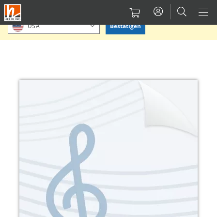
Direkt
Bitte Standort bestätigen oder einen anderen auswählen.
zum
Bestätigen
USA
Inhalt