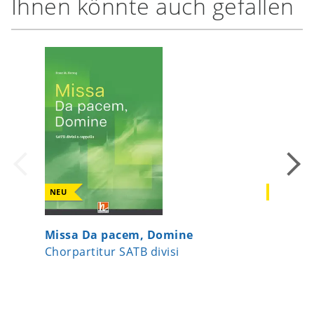
Ihnen könnte auch gefallen
NEU
NEU
Missa Da pacem, Domine
Gott is
Chorpartitur SATB divisi
Chor-Ei