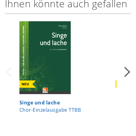
Ihnen könnte auch gefallen
NEU
NEU
Singe und lache
I Am fr
Chor-Einzelausgabe TTBB
Chor-Ei