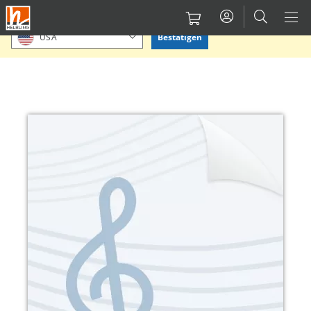
Direkt
Bitte Standort bestätigen oder einen anderen auswählen.
zum
Bestätigen
USA
Inhalt