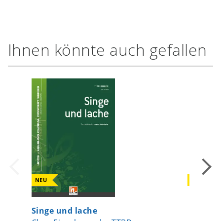
Ihnen könnte auch gefallen
NEU
NEU
Singe und lache
Und irg