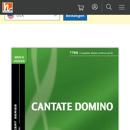
Direkt
Bitte Standort bestätigen oder einen anderen auswählen.
zum
Bestätigen
USA
Inhalt