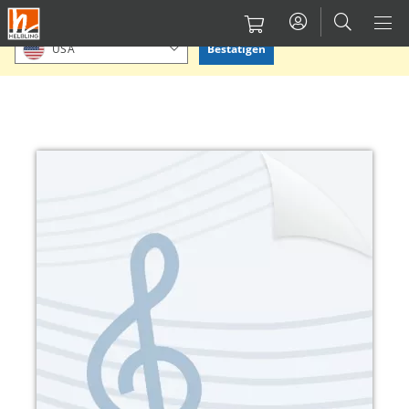
Direkt
Bitte Standort bestätigen oder einen anderen auswählen.
zum
Bestätigen
USA
Inhalt