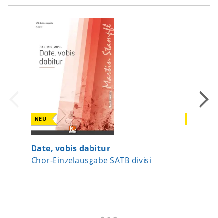
NEU
NEU
Date, vobis dabitur
Der Åte
Chor-Einzelausgabe SATB divisi
Chor-Ei