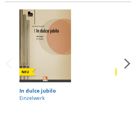
NEU
NEU
In dulce jubilo
Gesten 
Einzelwerk
Sammlu