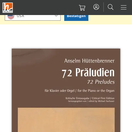
Direkt
Bitte Standort bestätigen oder einen anderen auswählen.
zum
Bestätigen
USA
Inhalt