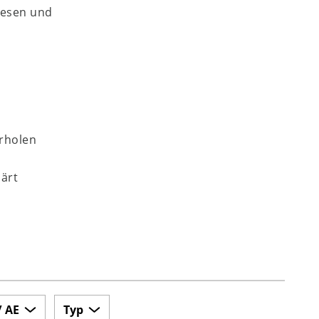
lesen und
erholen
lärt
/ AE
Typ