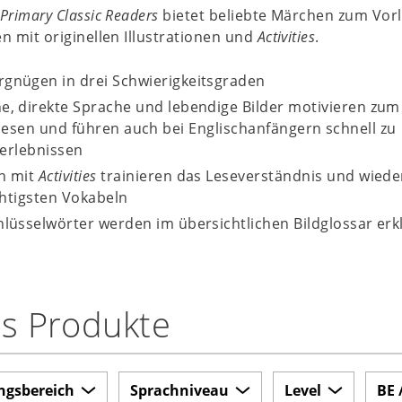
Primary Classic Readers
bietet beliebte Märchen zum Vor
n mit originellen Illustrationen und
Activities
.
rgnügen in drei Schwierigkeitsgraden
he, direkte Sprache und lebendige Bilder motivieren zum
lesen und führen auch bei Englischanfängern schnell zu
serlebnissen
en mit
Activities
trainieren das Leseverständnis und wied
chtigsten Vokabeln
hlüsselwörter werden im übersichtlichen Bildglossar erk
rs Produkte
ngsbereich
Sprachniveau
Level
BE 