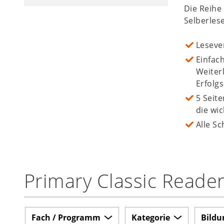
Die Reihe
Selberlese
Leseve
Einfac
Weiter
Erfolg
5 Seit
die wi
Alle Sc
Primary Classic Reade
Fach / Programm
Kategorie
Bildu