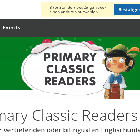
Bitte Standort bestätigen oder
Bestätige
einen anderen auswählen.
Events
mary Classic Readers
ür vertiefenden oder bilingualen Englischunt