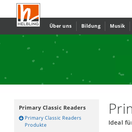
Direkt
zum
Inhalt
Über uns
Bildung
Musik
Primary
Classic
Readers
Pri
Primary Classic Readers
Primary Classic Readers
Ideal f
Produkte