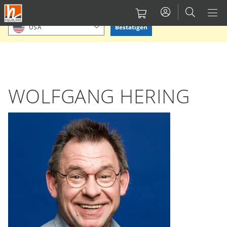
Direkt
Bitte Standort bestätigen oder einen anderen auswählen.
zum
Bestätigen
USA
Inhalt
WOLFGANG HERING