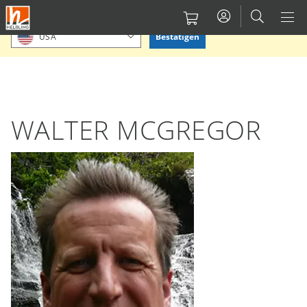
Direkt
Bitte Standort bestätigen oder einen anderen auswählen.
zum
Bestätigen
USA
Inhalt
WALTER MCGREGOR