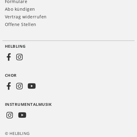
Formulare
Abo kündigen
Vertrag widerrufen
Offene Stellen
HELBLING
Social
Media
CHOR
CH
INSTRUMENTALMUSIK
© HELBLING