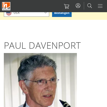
Direkt
Bitte Standort bestätigen oder einen anderen auswählen.
zum
Bestätigen
USA
Inhalt
PAUL DAVENPORT