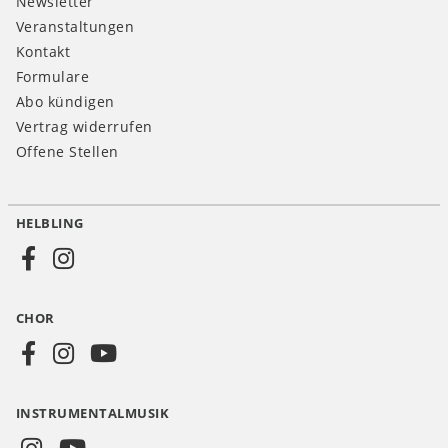
Newsletter
Veranstaltungen
Kontakt
Formulare
Abo kündigen
Vertrag widerrufen
Offene Stellen
HELBLING
Social
Media
CHOR
CH
INSTRUMENTALMUSIK