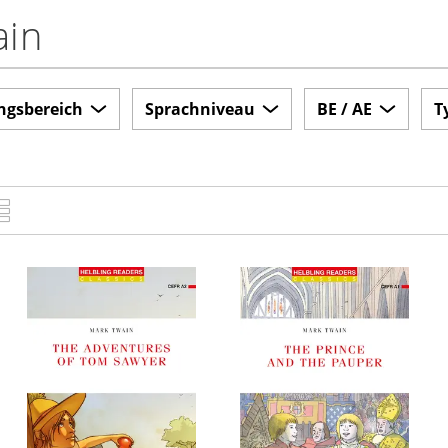
ain
ngsbereich
Sprachniveau
BE / AE
T