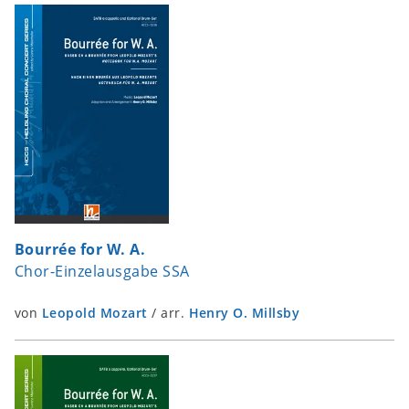
Bourrée for W. A.
Chor-Einzelausgabe SSA
von
Leopold Mozart
/
arr.
Henry O. Millsby