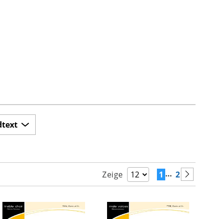
dtext
…
1
2
Zeige