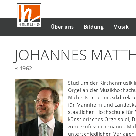
Direkt
zum
Inhalt
Über uns
Bildung
Musik
JOHANNES MATTH
1962
Studium der Kirchenmusik i
Orgel an der Musikhochschul
Michel Kirchenmusikdirekto
für Mannheim und Landeskan
staatlichen Hochschule für
künstlerisches Orgelspiel, 
zum Professor ernannt. Mich
unterschiedlichen Verlagen