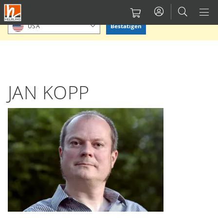
Direkt
Bitte Standort bestätigen oder einen anderen auswählen.
zum
Bestätigen
USA
Inhalt
JAN KOPP