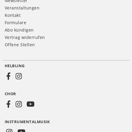
Newsletter
Veranstaltungen
Kontakt
Formulare
Abo kündigen
Vertrag widerrufen
Offene Stellen
HELBLING
Social
Media
CHOR
CH
INSTRUMENTALMUSIK