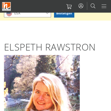
Direkt
Bitte Standort bestätigen oder einen anderen auswählen.
zum
Bestätigen
USA
Inhalt
ELSPETH RAWSTRON