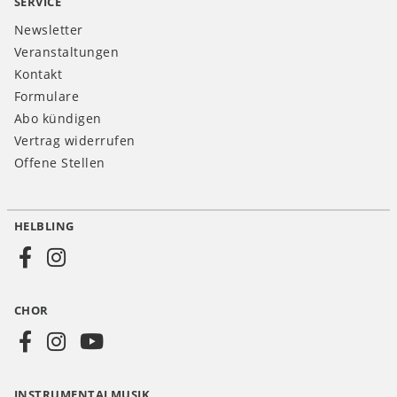
SERVICE
Newsletter
Veranstaltungen
Kontakt
Formulare
Abo kündigen
Vertrag widerrufen
Offene Stellen
HELBLING
Social
Media
CHOR
CH
INSTRUMENTALMUSIK