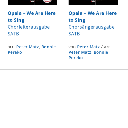
Opela – We Are Here
Opela – We Are Here
to Sing
to Sing
Chorleiterausgabe
Chorsängerausgabe
SATB
SATB
arr.
Peter Matz
,
Bonnie
von
Peter Matz
/
arr.
Pereko
Peter Matz
,
Bonnie
Pereko