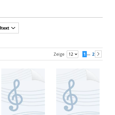
dtext
…
1
2
Zeige