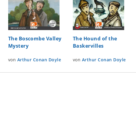
The Boscombe Valley
The Hound of the
Mystery
Baskervilles
von
Arthur Conan Doyle
von
Arthur Conan Doyle