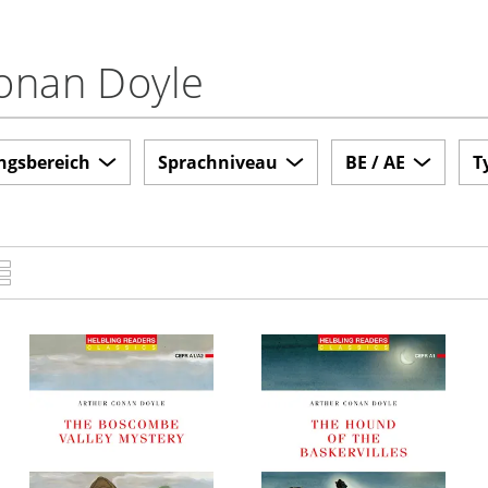
onan Doyle
ngsbereich
Sprachniveau
BE / AE
T