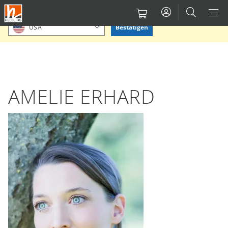
Direkt
Bitte Standort bestätigen oder einen anderen auswählen.
zum
Bestätigen
USA
Inhalt
AMELIE ERHARD