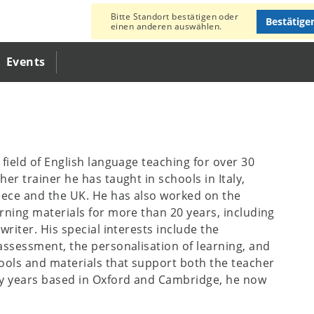
Bitte Standort bestätigen oder
Bestätige
einen anderen auswählen.
Events
 field of English language teaching for over 30
her trainer he has taught in schools in Italy,
reece and the UK. He has also worked on the
rning materials for more than 20 years, including
writer. His special interests include the
 assessment, the personalisation of learning, and
tools and materials that support both the teacher
ty years based in Oxford and Cambridge, he now