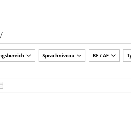
y
ngsbereich
Sprachniveau
BE / AE
T