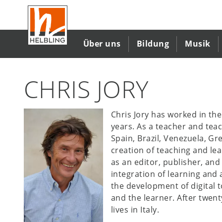
Direkt
zum
Inhalt
Über uns
Bildung
Musik
CHRIS JORY
Chris Jory has worked in the
years. As a teacher and teac
Spain, Brazil, Venezuela, G
creation of teaching and lea
as an editor, publisher, and 
integration of learning and
the development of digital 
and the learner. After twen
lives in Italy.