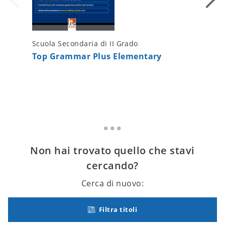
Scuola Secondaria di II Grado
Scuola S
Top Grammar Plus Elementary
Top Gr
Answer
Non hai trovato quello che stavi
cercando?
Cerca di nuovo:
Filtra titoli