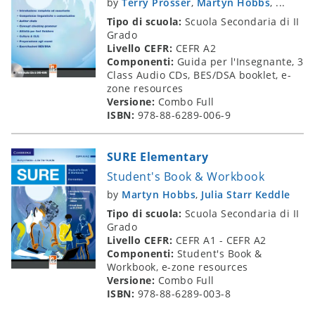
by
Terry Prosser
,
Martyn Hobbs
, ...
Tipo di scuola:
Scuola Secondaria di II
Grado
Livello CEFR:
CEFR A2
Componenti:
Guida per l'Insegnante, 3
Class Audio CDs, BES/DSA booklet, e-
zone resources
Versione:
Combo Full
ISBN:
978-88-6289-006-9
SURE Elementary
Student's Book & Workbook
by
Martyn Hobbs
,
Julia Starr Keddle
Tipo di scuola:
Scuola Secondaria di II
Grado
Livello CEFR:
CEFR A1 - CEFR A2
Componenti:
Student's Book &
Workbook, e-zone resources
Versione:
Combo Full
ISBN:
978-88-6289-003-8