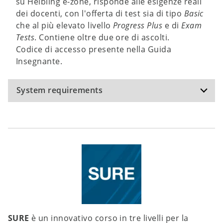
su Helbling e-zone, risponde alle esigenze reali
dei docenti, con l'offerta di test sia di tipo
Basic
che al più elevato livello
Progress Plus
e di
Exam
Tests
. Contiene oltre due ore di ascolti.
Codice di accesso presente nella Guida
Insegnante.
System requirements
Recommended specifications:
Operating system: Windows 10, Windows 11,
macOS Monterey 12.6; hardware: internet
connection; hard disk space: 400 MB;
The software has been tested on the operating
system versions mentioned, but can potentially
be used on other versions of these operating
systems as well.
SURE
è un innovativo corso in tre livelli per la