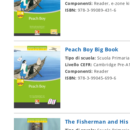
Componenti:
Reader, e-zone k
ISBN:
978-3-99089-431-6
Peach Boy Big Book
Tipo di scuola:
Scuola Primaria
Livello CEFR:
Cambridge Pre-A1
Componenti:
Reader
ISBN:
978-3-99045-699-6
The Fisherman and His