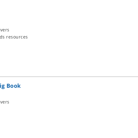
vers
ids resources
ig Book
vers