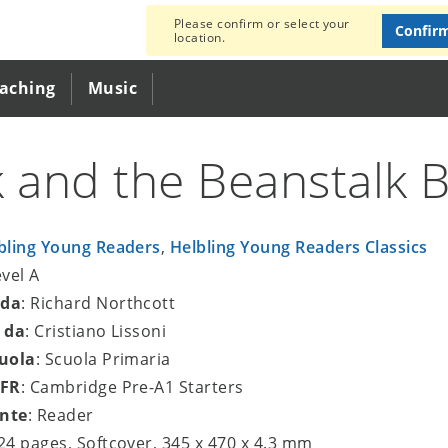
Please confirm or select your
Confir
location.
eaching
Music
k and the Beanstalk 
bling Young Readers
,
Helbling Young Readers Classics
evel A
 da
: Richard Northcott
o da
: Cristiano Lissoni
cuola
: Scuola Primaria
EFR
: Cambridge Pre-A1 Starters
nte
: Reader
 24 pages, Softcover, 345 x 470 x 4.3 mm