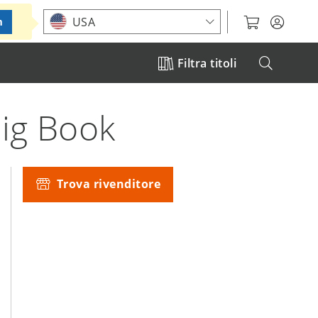
Choose your location
USA
m
Filtra titoli
Big Book
Trova rivenditore