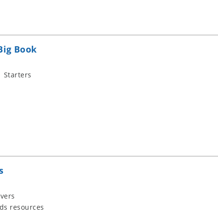
Big Book
 Starters
s
vers
ids resources