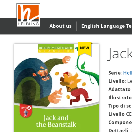
Salta
al
contenuto
principale
About us
English Language T
Jac
NEW
Serie
:
Hel
Livello
: L
Adattato
Illustrat
Tipo di s
Livello C
Compone
Dettagli
: